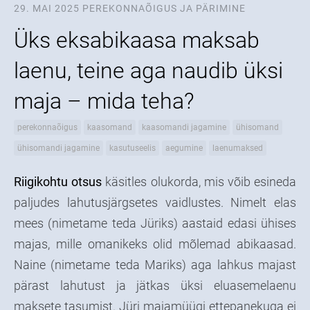
29. MAI 2025
PEREKONNAÕIGUS JA PÄRIMINE
Üks eksabikaasa maksab
laenu, teine aga naudib üksi
maja – mida teha?
perekonnaõigus
kaasomand
kaasomandi jagamine
ühisomand
ühisomandi jagamine
kasutuseelis
aegumine
laenumaksed
Riigikohtu otsus
käsitles olukorda, mis võib esineda
paljudes lahutusjärgsetes vaidlustes. Nimelt elas
mees (nimetame teda Jüriks) aastaid edasi ühises
majas, mille omanikeks olid mõlemad abikaasad.
Naine (nimetame teda Mariks) aga lahkus majast
pärast lahutust ja jätkas üksi eluasemelaenu
maksete tasumist. Jüri majamüügi ettepanekuga ei