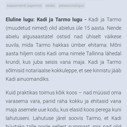
kaasomandi jagamine
abielu
perakonnaõigus
Eluline lugu: Kadi ja Tarmo lugu -
Kadi ja Tarmo
(muudetud nimed) olid abielus üle 15 aasta. Nende
abielu algusaastatel ostsid nad ühiselt väikese
suvila, mida Tarmo hakkas ümber ehitama. Mõni
aasta hiljem ostis Kadi oma nimele Tallinna lähedal
krundi, kus juba seisis vana maja. Kadi ja Tarmo
sõlmisid notariaalse kokkuleppe, et see kinnistu jääb
Kadi ainuomandiks.
Kuid praktikas toimus kõik koos – nad müüsid oma
varasema vara, panid raha kokku ja ehitasid vana
maja asemele uue kodu, kus elasid koos perega kuni
lahutuseni. Lahutuse järel soovis Tarmo, et Kadi
hüvitaks talle poole sellest summast, mis nad olid