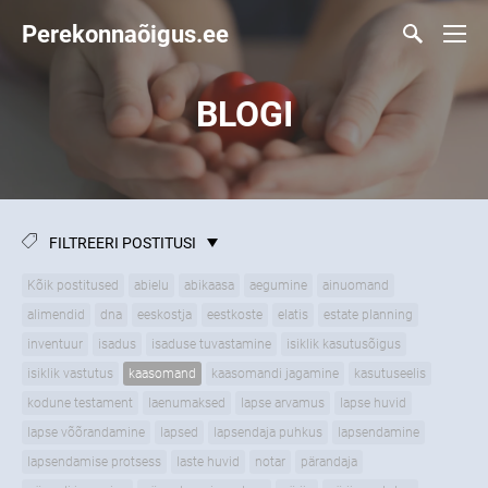
Perekonnaõigus.ee
BLOGI
FILTREERI POSTITUSI
Kõik postitused
abielu
abikaasa
aegumine
ainuomand
alimendid
dna
eeskostja
eestkoste
elatis
estate planning
inventuur
isadus
isaduse tuvastamine
isiklik kasutusõigus
isiklik vastutus
kaasomand
kaasomandi jagamine
kasutuseelis
kodune testament
laenumaksed
lapse arvamus
lapse huvid
lapse võõrandamine
lapsed
lapsendaja puhkus
lapsendamine
lapsendamise protsess
laste huvid
notar
pärandaja