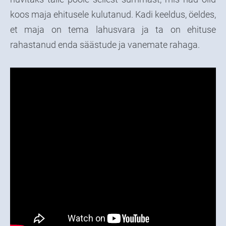
koos maja ehitusele kulutanud. Kadi keeldus, öeldes,
et maja on tema lahusvara ja ta on ehituse
rahastanud enda säästude ja vanemate rahaga.