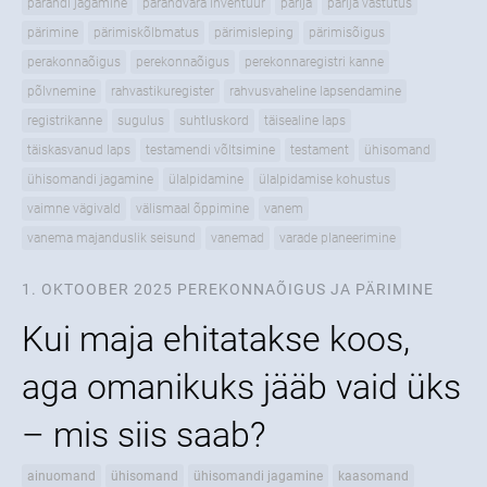
pärandi jagamine
pärandvara inventuur
pärija
pärija vastutus
pärimine
pärimiskõlbmatus
pärimisleping
pärimisõigus
perakonnaõigus
perekonnaõigus
perekonnaregistri kanne
põlvnemine
rahvastikuregister
rahvusvaheline lapsendamine
registrikanne
sugulus
suhtluskord
täisealine laps
täiskasvanud laps
testamendi võltsimine
testament
ühisomand
ühisomandi jagamine
ülalpidamine
ülalpidamise kohustus
vaimne vägivald
välismaal õppimine
vanem
vanema majanduslik seisund
vanemad
varade planeerimine
1. OKTOOBER 2025
PEREKONNAÕIGUS JA PÄRIMINE
Kui maja ehitatakse koos,
aga omanikuks jääb vaid üks
– mis siis saab?
ainuomand
ühisomand
ühisomandi jagamine
kaasomand