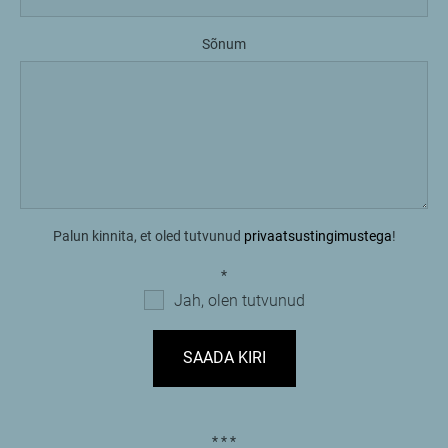
Sõnum
Palun kinnita, et oled tutvunud
privaatsustingimustega
!
Jah, olen tutvunud
* * *