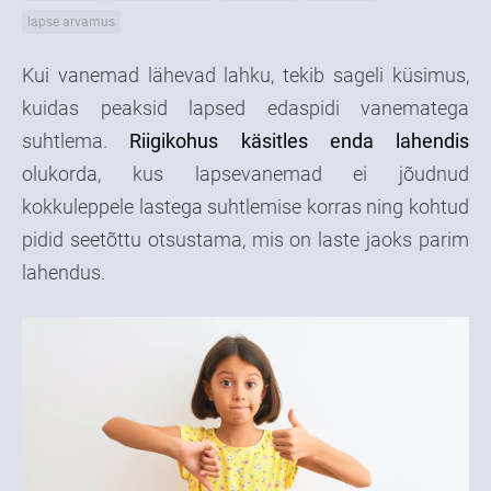
lapse arvamus
Kui vanemad lähevad lahku, tekib sageli küsimus,
kuidas peaksid lapsed edaspidi vanematega
suhtlema.
Riigikohus käsitles enda lahendis
olukorda, kus lapsevanemad ei jõudnud
kokkuleppele lastega suhtlemise korras ning kohtud
pidid seetõttu otsustama, mis on laste jaoks parim
lahendus.