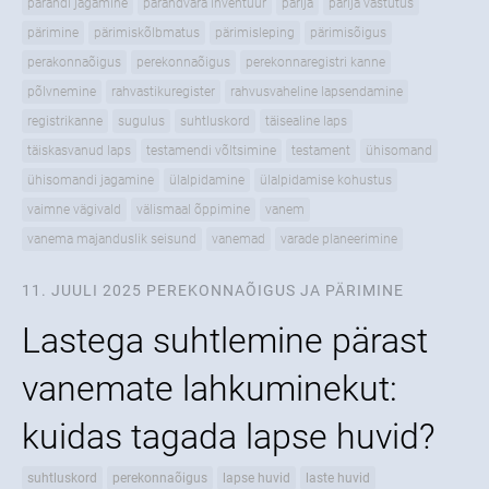
pärandi jagamine
pärandvara inventuur
pärija
pärija vastutus
pärimine
pärimiskõlbmatus
pärimisleping
pärimisõigus
perakonnaõigus
perekonnaõigus
perekonnaregistri kanne
põlvnemine
rahvastikuregister
rahvusvaheline lapsendamine
registrikanne
sugulus
suhtluskord
täisealine laps
täiskasvanud laps
testamendi võltsimine
testament
ühisomand
ühisomandi jagamine
ülalpidamine
ülalpidamise kohustus
vaimne vägivald
välismaal õppimine
vanem
vanema majanduslik seisund
vanemad
varade planeerimine
11. JUULI 2025
PEREKONNAÕIGUS JA PÄRIMINE
Lastega suhtlemine pärast
vanemate lahkuminekut:
kuidas tagada lapse huvid?
suhtluskord
perekonnaõigus
lapse huvid
laste huvid