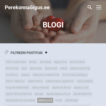
Perekonnaõigus.ee
BLOGI
FILTREERI POSTITUSI
Kõik postitused
abielu
abikaasa
aegumine
ainuomand
alimendid
dna
eeskostja
eestkoste
elatis
estate planning
inventuur
isadus
isaduse tuvastamine
isiklik kasutusõigus
isiklik vastutus
kaasomand
kaasomandi jagamine
kasutuseelis
kodune testament
laenumaksed
lapse arvamus
lapse huvid
lapse võõrandamine
lapsed
lapsendaja puhkus
lapsendamine
lapsendamise protsess
laste huvid
notar
pärandaja