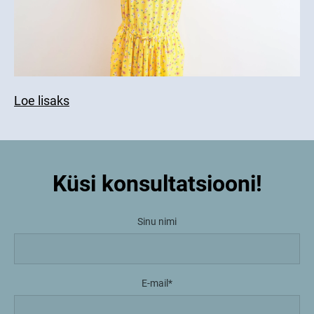
Loe lisaks
Küsi konsultatsiooni!
Sinu nimi
E-mail